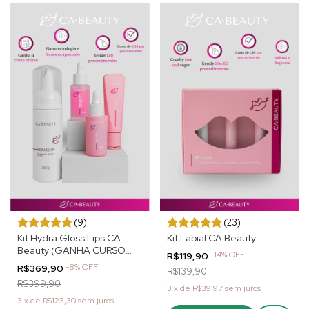
(9)
(23)
Kit Hydra Gloss Lips CA
Kit Labial CA Beauty
Beauty (GANHA CURSO
-
14
%
OFF
R$119,90
ONLINE)
-
8
%
OFF
R$369,90
R$139,90
R$399,90
3
x
de
R$39,97
sem juros
3
x
de
R$123,30
sem juros