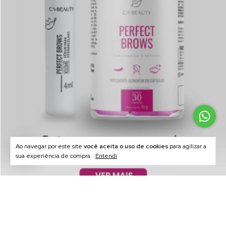
1
Ao navegar por este site
você aceita o uso de cookies
para agilizar a
sua experiência de compra.
Entendi
Desconto 5% no pix
Parcelam