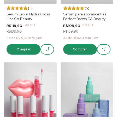
(11)
(5)
Sérum Labial Hydra Gloss
Sérum para sobrancelhas
Lips CA Beauty
Perfect Brows CA Beauty
-
14
%
OFF
-
21
%
OFF
R$119,90
R$109,90
R$139,90
R$139,90
3
x
de
R$39,97
sem juros
3
x
de
R$36,63
sem juros
🛒
🛒
Comprar
Comprar