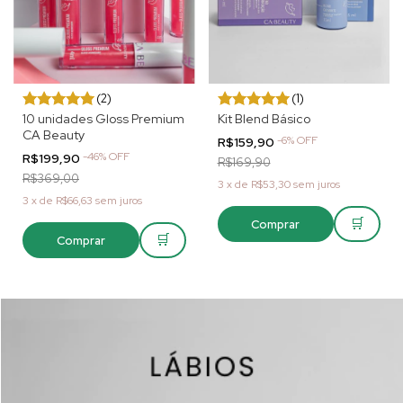
(2)
(1)
10 unidades Gloss Premium
Kit Blend Básico
CA Beauty
-
6
%
OFF
R$159,90
-
46
%
OFF
R$199,90
R$169,90
R$369,00
3
x
de
R$53,30
sem juros
3
x
de
R$66,63
sem juros
🛒
Comprar
🛒
Comprar